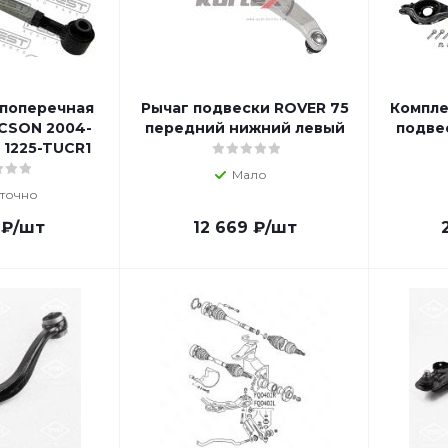
 поперечная
Рычаг подвески ROVER 75
Компле
CSON 2004-
передний нижний левый
подвес
 1225-TUCR1
Мало
точно
₽
/шт
12 669
₽
/шт