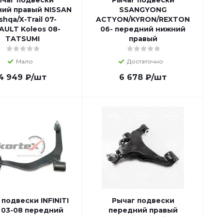
чаг подвески
Рычаг подвески
ий правый NISSAN
SSANGYONG
hqa/X-Trail 07-
ACTYON/KYRON/REXTON
AULT Koleos 08-
06- передний нижний
TATSUMI
правый
Мало
Достаточно
4 949
₽
/шт
6 678
₽
/шт
 подвески INFINITI
Рычаг подвески
 03-08 передний
передний правый