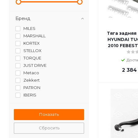
Бренд
MILES
Тяга задняя
MARSHALL
HYUNDAI TU
KORTEX
2010 FEBEST
STELLOX
TORQUE
Доста
JUST DRIVE
2 384
Metaco
Zekkert
PATRON
IBERIS
LYNXauto
FIXAR
FENOX
SAT
Сбросить
JIKIU