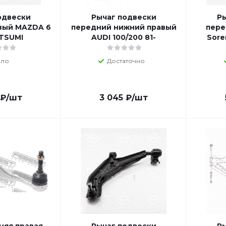
одвески
Рычаг подвески
Ры
вый MAZDA 6
передний нижний правый
пере
ATSUMI
AUDI 100/200 81-
Sore
ло
Достаточно
₽
/шт
3 045
₽
/шт