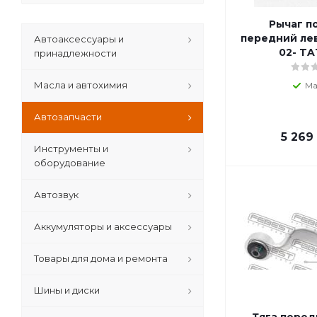
FEBEST
FEBI
Рычаг п
ACDelco
передний ле
Автоаксессуары и
02- T
принадлежности
GANZ
TATSUMI
Масла и автохимия
Ма
CTR
Автозапчасти
5 269
Инструменты и
оборудование
Автозвук
Аккумуляторы и аксессуары
Товары для дома и ремонта
Шины и диски