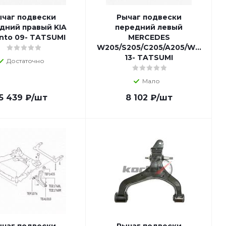
чаг подвески
Рычаг подвески
дний правый KIA
передний левый
nto 09- TATSUMI
MERCEDES
W205/S205/C205/A205/W213/S21
13- TATSUMI
Достаточно
Мало
5 439
₽
/шт
8 102
₽
/шт