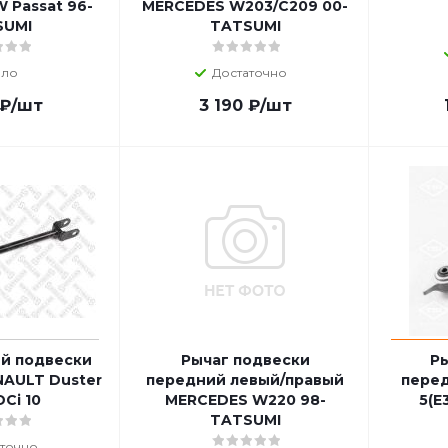
W Passat 96-
MERCEDES W203/C209 00-
SUMI
TATSUMI
ло
Достаточно
₽
/шт
3 190
₽
/шт
ей подвески
Рычаг подвески
Ры
NAULT Duster
передний левый/правый
пере
DCi 10
MERCEDES W220 98-
5(E
TATSUMI
точно