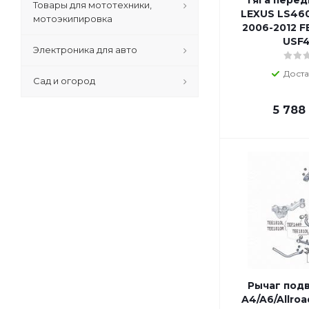
Тяга перед
Товары для мототехники,
LEXUS LS46
мотоэкипировка
2006-2012 F
USF
Электроника для авто
Доста
Сад и огород
5 788
Рычаг под
A4/A6/Allro