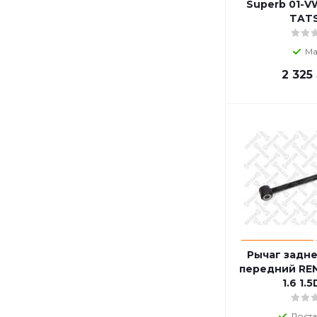
Superb 01-V
TAT
Ма
2 325
Рычаг задн
передний RE
1.6 1.5
Доста