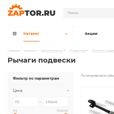
Каталог
Акции
Главная
-
Каталог
-
Автозапчасти
-
Подвеска
-
Рычаги подв
Рычаги подвески
По популярности (уб
Фильтр по параметрам
Цена
172
336246