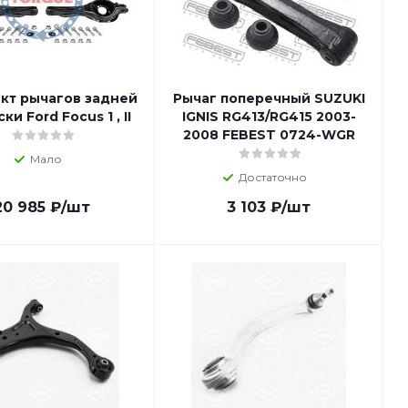
кт рычагов задней
Рычаг поперечный SUZUKI
ки Ford Focus 1 , II
IGNIS RG413/RG415 2003-
2008 FEBEST 0724-WGR
Мало
Достаточно
20 985
₽
/шт
3 103
₽
/шт