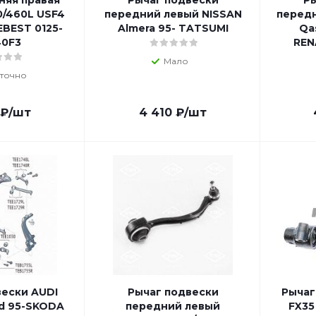
няя правая
Рычаг подвески
Ры
0/460L USF4
передний левый NISSAN
передн
EBEST 0125-
Almera 95- TATSUMI
Qas
40F3
REN
Мало
точно
₽
/шт
4 410
₽
/шт
вески AUDI
Рычаг подвески
Рычаг
ad 95-SKODA
передний левый
FX35