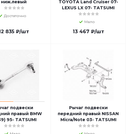
ниж.левый
TOYOTA Land Cruiser 07-
LEXUS LX 07- TATSUMI
Достаточно
Мало
12 835
₽
/шт
13 467
₽
/шт
чаг подвески
Рычаг подвески
дний правый BMW
передний правый NISSAN
39) 95- TATSUMI
Micra/Note 03- TATSUMI
Мало
Мало