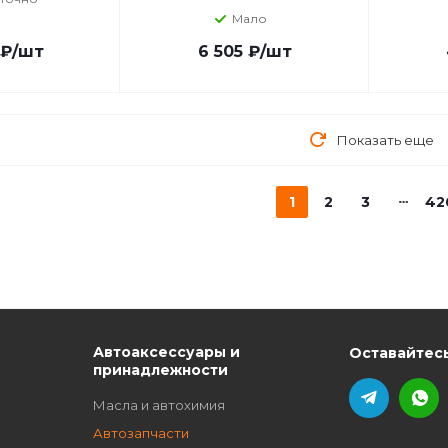
Мало
₽
/шт
6 505
₽
/шт
Показать еще
1
2
3
42
ю
Автоаксессуары и
Оставайтесь
принадлежности
Масла и автохимия
Автозапчасти