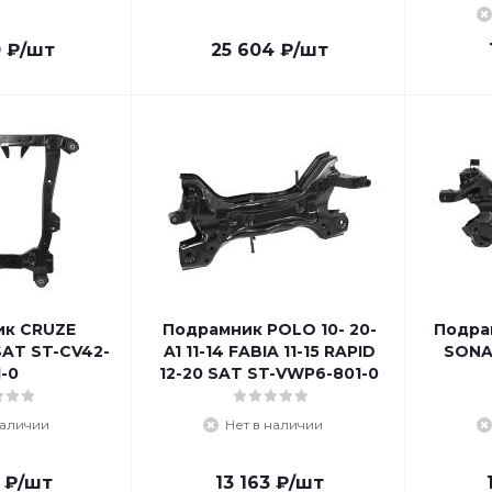
0
₽
/шт
25 604
₽
/шт
ик CRUZE
Подрамник POLO 10- 20-
Подра
SAT ST-CV42-
A1 11-14 FABIA 11-15 RAPID
SONA
1-0
12-20 SAT ST-VWP6-801-0
наличии
Нет в наличии
₽
/шт
13 163
₽
/шт