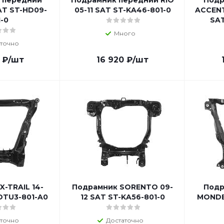
 передний
Подрамник передний RIO
Подр
SAT ST-HD09-
05-11 SAT ST-KA46-801-0
ACCENT
1-0
SAT
Много
точно
₽
/шт
16 920
₽
/шт
X-TRAIL 14-
Подрамник SORENTO 09-
Подр
-DTU3-801-A0
12 SAT ST-KA56-801-0
MONDEO
точно
Достаточно