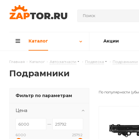
Каталог
Акции
Главная
-
Каталог
-
Автозапчасти
-
Подвеска
-
Подрамники
Подрамники
По популярности (уб
Фильтр по параметрам
Цена
6000
25792