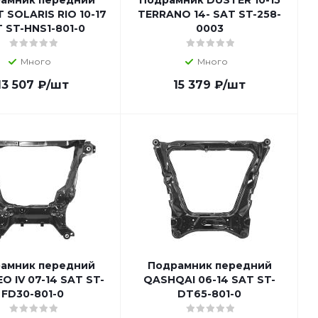
амник передний
Подрамник DUSTER 10-15
 SOLARIS RIO 10-17
TERRANO 14- SAT ST-258-
 ST-HNS1-801-0
0003
Много
Много
13 507
₽
/шт
15 379
₽
/шт
амник передний
Подрамник передний
 IV 07-14 SAT ST-
QASHQAI 06-14 SAT ST-
FD30-801-0
DT65-801-0