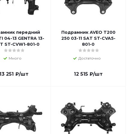
амник передний
Подрамник AVEO T200
I 04-13 GENTRA 13-
250 03-11 SAT ST-CVA5-
AT ST-CVW1-801-0
801-0
Много
Достаточно
13 251
₽
/шт
12 515
₽
/шт