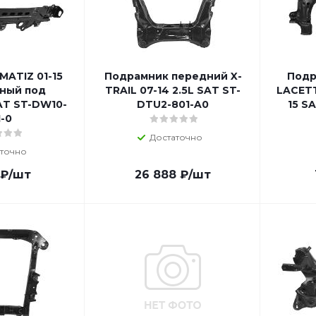
MATIZ 01-15
Подрамник передний X-
Подр
чный под
TRAIL 07-14 2.5L SAT ST-
LACETT
AT ST-DW10-
DTU2-801-A0
15 S
1-0
Достаточно
точно
₽
/шт
26 888
₽
/шт