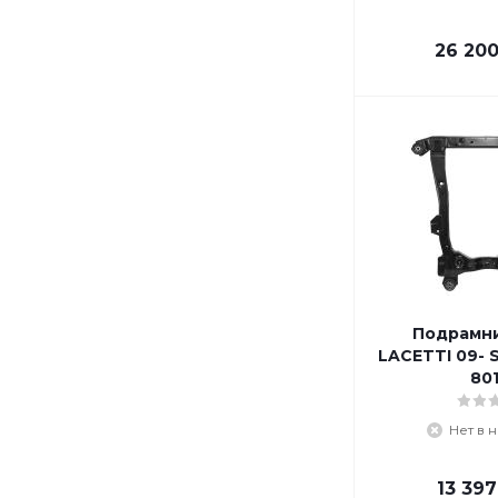
26 20
Подрамн
LACETTI 09- 
80
Нет в 
13 397