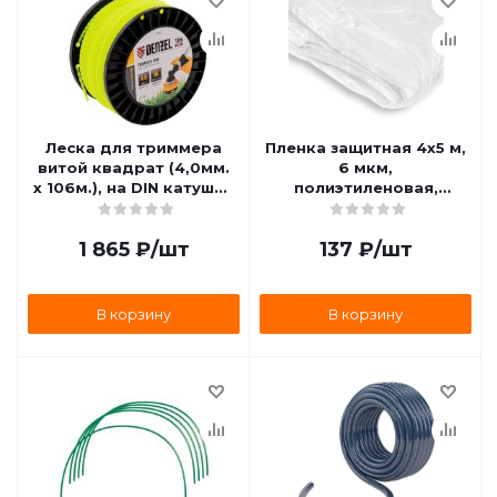
Леска для триммера
Пленка защитная 4х5 м,
витой квадрат (4,0мм.
6 мкм,
х 106м.), на DIN катушке
полиэтиленовая,
FLEX CORD Denzel
Сибртех 88800
96803
1 865
₽
/шт
137
₽
/шт
В корзину
В корзину