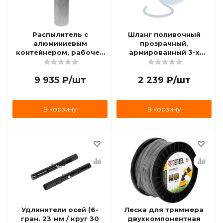
Распылитель с
Шланг поливочный
алюминиевым
прозрачный,
контейнером, рабочее
армированный 3-х
давление до 90 PSI,
слойный (1/2дюйм., 25
объем 650см3 JTC-
м.) Palisad 67361
9 935
₽
/шт
2 239
₽
/шт
5204C JTC-5204C
В корзину
В корзину
Удлинители осей (6-
Леска для триммера
гран. 23 мм / круг 30
двухкомпонентная