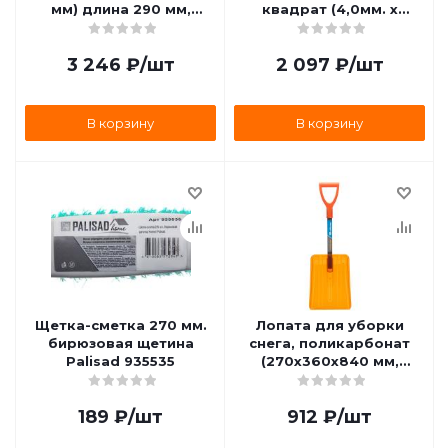
мм) длина 290 мм,
квадрат (4,0мм. х
комплект 2 шт., Denzel
62м.), на DIN катушке
59909
EXTRA CORD Denzel
3 246
₽
/шт
2 097
₽
/шт
96821
В корзину
В корзину
Щетка-сметка 270 мм.
Лопата для уборки
бирюзовая щетина
снега, поликарбонат
Palisad 935535
(270х360х840 мм,
стальной черенок,
усиленная), Сибртех
189
₽
/шт
912
₽
/шт
61673