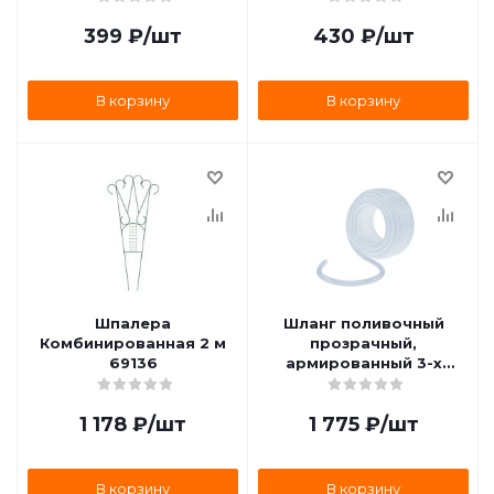
деревянный черенок,
399
₽
/шт
430
₽
/шт
Россия Sparta 61653
В корзину
В корзину
Шпалера
Шланг поливочный
Комбинированная 2 м
прозрачный,
69136
армированный 3-х
слойный (1/2дюйм., 15
м.) Palisad 67360
1 178
₽
/шт
1 775
₽
/шт
В корзину
В корзину