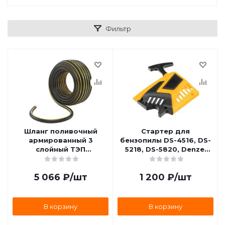
Фильтр
Шланг поливочный
Стартер для
армированный 3
бензопилы DS-4516, DS-
слойный ТЭП
5218, DS-5820, Denzel
(3/4дюйм., 35 м.)
59813
аграрный Palisad 67113
5 066
₽
/шт
1 200
₽
/шт
В корзину
В корзину