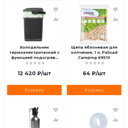
Холодильник
Щепа яблоневая для
термоэлектрический с
копчения, 1 л, Palisad
функцией подогрева
Camping 69510
28л, 410х325х480 мм,
AutoProfi CB-28L AC/DC
12 420
₽
/шт
64
₽
/шт
В корзину
В корзину