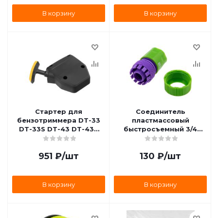
В корзину
В корзину
Стартер для
Соединитель
бензотриммера DT-33
пластмассовый
DT-33S DT-43 DT-43S
быстросъемный 3/4
DT-52 DT-52S и
Palisad 66160
мотобура DX-52, Denzel
951
₽
/шт
130
₽
/шт
96397
В корзину
В корзину