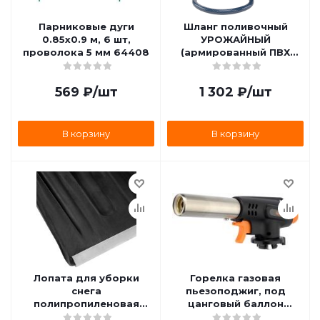
Парниковые дуги
Шланг поливочный
0.85х0.9 м, 6 шт,
УРОЖАЙНЫЙ
проволока 5 мм 64408
(армированный ПВХ
1/2дюйм, 25 м), Сибртех
674362
569
₽
/шт
1 302
₽
/шт
В корзину
В корзину
Лопата для уборки
Горелка газовая
снега
пьезоподжиг, под
полипропиленовая
цанговый баллон
(275х365х870 мм)
АвтоDело 44120