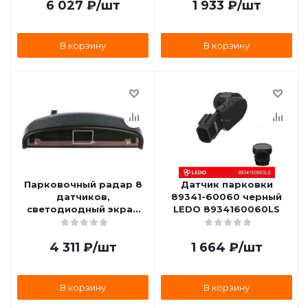
6 027
₽
/шт
1 933
₽
/шт
В корзину
В корзину
Парковочный радар 8
Датчик парковки
датчиков,
89341-60060 черный
светодиодный экран
LEDO 8934160060LS
AIRLINE APS-8L-02
4 311
₽
/шт
1 664
₽
/шт
В корзину
В корзину