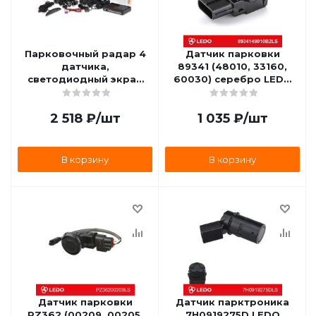
Парковочный радар 4
Датчик парковки
датчика,
89341 (48010, 33160,
светодиодный экран
60030) серебро LEDO
AIRLINE APS-4L-01
8934148010B2LS
2 518
₽
/шт
1 035
₽
/шт
В корзину
В корзину
Датчик парковки
Датчик парктроника
PZ362 (00209, 00205,
7H0919275D LEDO