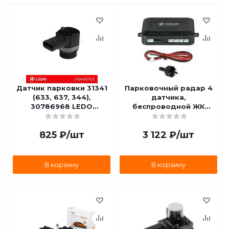
Датчик парковки 31341
Парковочный радар 4
(633, 637, 344),
датчика,
30786968 LEDO
беспроводной ЖК
31341637LS
экран AIRLINE APS-WL-
04
825
₽
/шт
3 122
₽
/шт
В корзину
В корзину