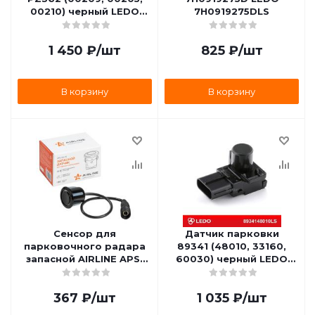
00210) черный LEDO
7H0919275DLS
PZ36200209LS
1 450
₽
/шт
825
₽
/шт
В корзину
В корзину
Сенсор для
Датчик парковки
парковочного радара
89341 (48010, 33160,
запасной AIRLINE APS-
60030) черный LEDO
SS-05
8934148010LS
367
₽
/шт
1 035
₽
/шт