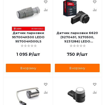
Датчик парковки
Датчик парковки 6620
957004H300 LEDO
(9270491, 9270500,
957004H300LS
9231286) LEDO
66209270491LS
1 095
₽
/шт
750
₽
/шт
В корзину
В корзину