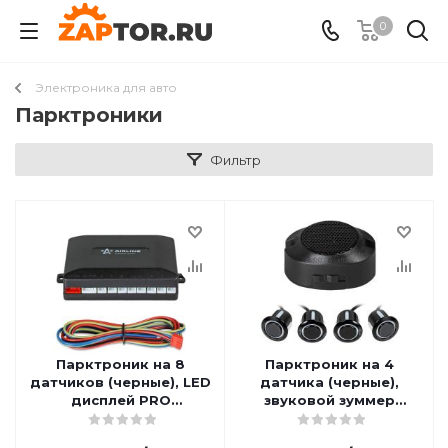
0
Электроника для авто
Парктроники
Фильтр
Парктроник на 8
Парктроник на 4
датчиков (черные), LED
датчика (черные),
дисплей PRO
звуковой зуммер
(AEAW001) AIRLINE
(AEAW002) AIRLINE
AEAW001
AEAW002