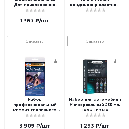
Для приклеивания
кондиционр пластика,
зеркала заднего вида
стекл, обивки салона)
PERMATEX PR-09102
3х255 мл. LAVR Ln9128
1 367
₽
/шт
Заказать
Заказать
Набор
Набор для автомобиля
профессиональный
Универсальный 255 мл.
Ремонт топливного
LAVR Ln9126
бака PERMATEX PR-
09101
3 909
₽
/шт
1 293
₽
/шт