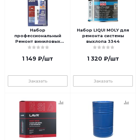
Набор
Набор LIQUI MOLY для
профессиональный
ремонта системы
Ремонт виниловых
выхлопа 3344
обивок и
кожезаменителя
1 149
₽
/шт
1 320
₽
/шт
прозрачный 44,3гр
PERMATEX PR-81786
Заказать
Заказать