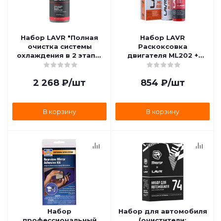
Набор LAVR "Полная
Набор LAVR
очистка системы
Раскоксовка
охлаждения в 2 этапа"
двигателя ML202 +
для коммерческого
Промывка двигателя
транспорта, 1 л Ln1110
для двигателей до 2
2 268
₽
/шт
854
₽
/шт
литров, 185 мл Ln2505
В корзину
В корзину
Набор
Набор для автомобиля
профессиональный
(очистители: