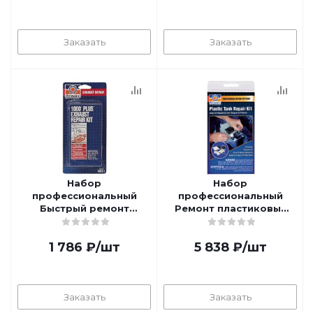
Заказать
Заказать
Набор
Набор
профессиональный
профессиональный
Быстрый ремонт
Ремонт пластиковых
глушителя (до +1093С)
бачков PERMATEX PR-
PERMATEX PR-80334
09100
1 786
₽
/шт
5 838
₽
/шт
Заказать
Заказать