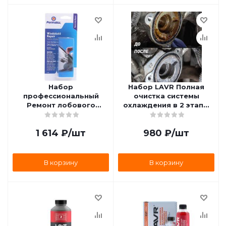
Набор
Набор LAVR Полная
профессиональный
очистка системы
Ремонт лобового
охлаждения в 2 этапа,
стекла бычий глаз
310 мл Ln1106
PERMATEX PR-16067
1 614
₽
/шт
980
₽
/шт
В корзину
В корзину