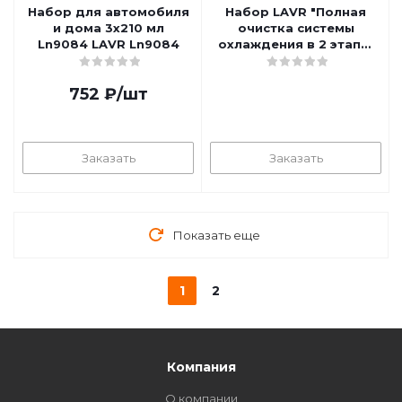
Набор для автомобиля
Набор LAVR "Полная
и дома 3х210 мл
очистка системы
Ln9084 LAVR Ln9084
охлаждения в 2 этапа"
(Компонент №1) 200 л
Ln1189
752
₽
/шт
Заказать
Заказать
Показать еще
1
2
Компания
О компании