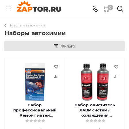
0
Масла и автохимия
Наборы автохимии
Фильтр
Набор
Набор очиститель
профессиональный
ЛАВР системы
Ремонт нитей
охлаждения
обогрева заднего
двухкомпонентный
стекла PERMATEX PR-
LN1106