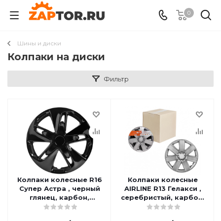
0
Шины и диски
Колпаки на диски
Фильтр
Колпаки колесные R16
Колпаки колесные
Супер Астра , черный
AIRLINE R13 Гелакси ,
глянец, карбон,
серебристый, карбон,
комплект 2шт. AIRLINE
комплект 2 шт. AWCC-
AWCC-16-04
13-14