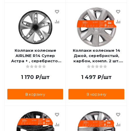
Колпаки колесные
Колпаки колесные 14
AIRLINE R14 Супер
Джой, серебристый,
Астра + , серебристо-
карбон, компл. 2 шт.
черный, карбон,
(AWCC-14-31) AIRLINE
комплект 2 шт. AWCC-
AWCC-14-31
1 170
₽
/шт
1 497
₽
/шт
14-25
В корзину
В корзину