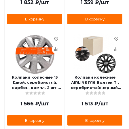
1 852
₽
/шт
1 359
₽
/шт
В корзину
В корзину
Колпаки колесные 15
Колпаки колесные
Джой, серебристый,
AIRLINE R16 Волтек Т ,
карбон, компл. 2 шт.
серебристый/черный,
(AWCC-15-31) AIRLINE
карбон, комплект 2 шт.
AWCC-15-31
AWCC-16-18
1 566
₽
/шт
1 513
₽
/шт
В корзину
В корзину