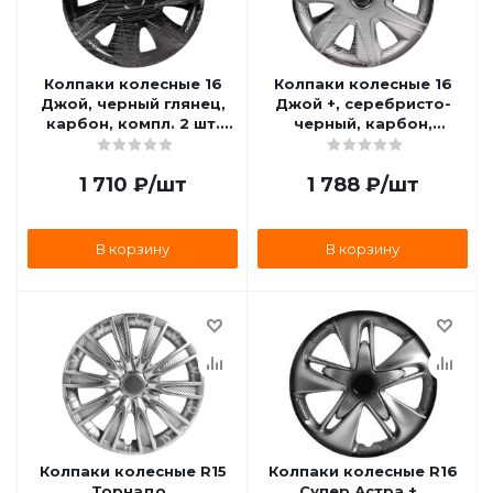
Колпаки колесные 16
Колпаки колесные 16
Джой, черный глянец,
Джой +, серебристо-
карбон, компл. 2 шт.
черный, карбон,
(AWCC-16-38) AIRLINE
компл. 2 шт. (AWCC-16-
AWCC-16-38
37) AIRLINE AWCC-16-37
1 710
₽
/шт
1 788
₽
/шт
В корзину
В корзину
Колпаки колесные R15
Колпаки колесные R16
Торнадо ,
Супер Астра + ,