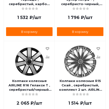
серебристый, карбон,
серебристо-черный,
комплект 2 шт. AIRLINE
карбон, комплект 2 шт.
AWCC-15-06
AIRLINE AWCC-16-02
1 532
₽
/шт
1 796
₽
/шт
В корзину
В корзину
Колпаки колесные
Колпаки колесные R15
AIRLINE R16 Гелакси Т ,
Скай , серебристый,
серебристый/черный,
комплект 2 шт. AIRLINE
карбон, комплект 2 шт.
AWCC-15-11
AWCC-16-23
2 065
₽
/шт
1 514
₽
/шт