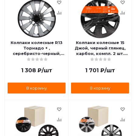
Колпаки колесные R13
Колпаки колесные 15
Торнадо + ,
Джой, черный глянец,
серебристо-черный,
карбон, компл. 2 шт.
карбон, комплект 2 шт.
(AWCC-15-33) AIRLINE
AIRLINE AWCC-13-07
AWCC-15-33
1 308
₽
/шт
1 701
₽
/шт
В корзину
В корзину