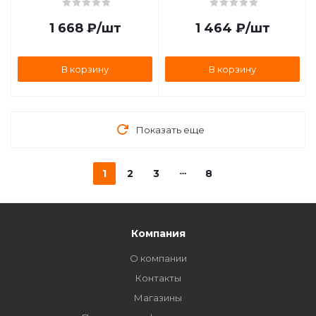
комплект 2 шт. AIRLINE
AIRLINE AWCC-14-01
AWCC-16-11
1 668
₽
/шт
1 464
₽
/шт
В корзину
В корзину
Показать еще
1
2
3
8
Компания
О компании
Контакты
Магазины