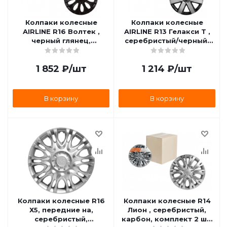
Колпаки колесные
Колпаки колесные
AIRLINE R16 Волтек ,
AIRLINE R13 Гелакси Т ,
черный глянец,
серебристый/черный,
карбон, комплект 2 шт.
карбон, комплект 2 шт.
AWCC-16-17
AWCC-13-18
1 852
₽
/шт
1 214
₽
/шт
В корзину
В корзину
Колпаки колесные R16
Колпаки колесные R14
Х5, передние на,
Лион , серебристый,
серебристый,
карбон, комплект 2 шт.