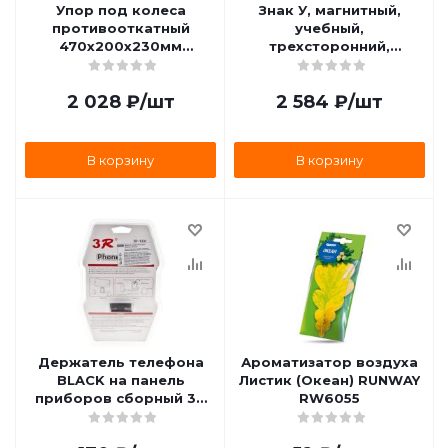
Упор под колеса
Знак У, магнитный,
противооткатный
учебный,
470х200х230мм
трехсторонний,
грузовые,полуприцепы
подсветка, Триада
до 40т. пластик 10857
У-30
2 028
₽
/шт
2 584
₽
/шт
В корзину
В корзину
Держатель телефона
Ароматизатор воздуха
BLACK на панель
Листик (Океан) RUNWAY
приборов сборный 3R
RW6055
3R-1001