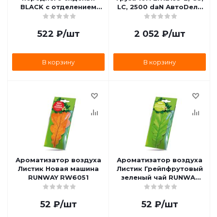
BLACK с отделением
LC, 2500 daN АвтоDело
для планшета 52x37см
43250 43250
МНОГОВЕЗУ MV-112
522
₽
/шт
2 052
₽
/шт
В корзину
В корзину
Ароматизатор воздуха
Ароматизатор воздуха
Листик Новая машина
Листик Грейпфрутовый
RUNWAY RW6051
зеленый чай RUNWAY
RW6050
52
₽
/шт
52
₽
/шт