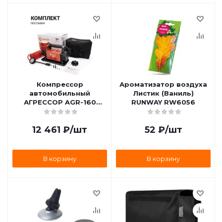
Компрессор
Ароматизатор воздуха
автомобильный
Листик (Ваниль)
АГРЕССОР AGR-160
RUNWAY RW6056
160л/мин AUTOPROFI
AGR-160
12 461
₽
/шт
52
₽
/шт
В корзину
В корзину