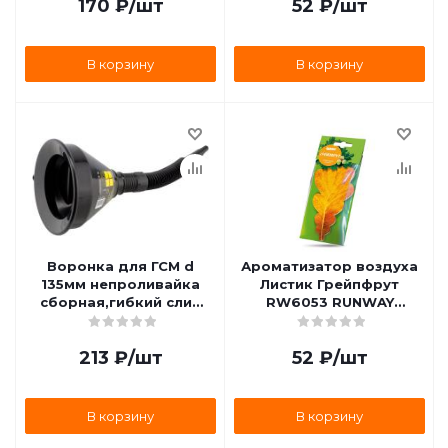
170
₽
/шт
52
₽
/шт
В корзину
В корзину
Воронка для ГСМ d
Ароматизатор воздуха
135мм непроливайка
Листик Грейпфрут
сборная,гибкий слив
RW6053 RUNWAY
OKTAN 12016
RW6053
213
₽
/шт
52
₽
/шт
В корзину
В корзину