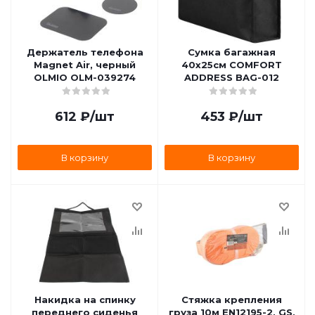
Держатель телефона
Сумка багажная
Magnet Air, черный
40х25см COMFORT
OLMIO OLM-039274
ADDRESS BAG-012
612
₽
/шт
453
₽
/шт
В корзину
В корзину
Накидка на спинку
Стяжка крепления
переднего сиденья
груза 10м EN12195-2, GS,