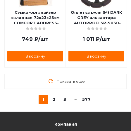
Сумка-органайзер
Оплетка руля (M) DARK
складная 72х23х23см
GREY алькантара
COMFORT ADDRESS
AUTOPROFI SP-9030
BAG-050
D.GY (M)
749
₽
/шт
1 011
₽
/шт
В корзину
В корзину
Показать еще
1
2
3
577
Компания