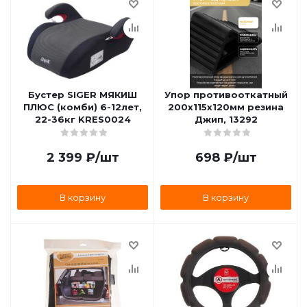
Бустер SIGER МЯКИШ
Упор противооткатный
ПЛЮС (комби) 6-12лет,
200х115х120мм резина
22-36кг KRES0024
Джип, 13292
2 399
₽
/шт
698
₽
/шт
В корзину
В корзину