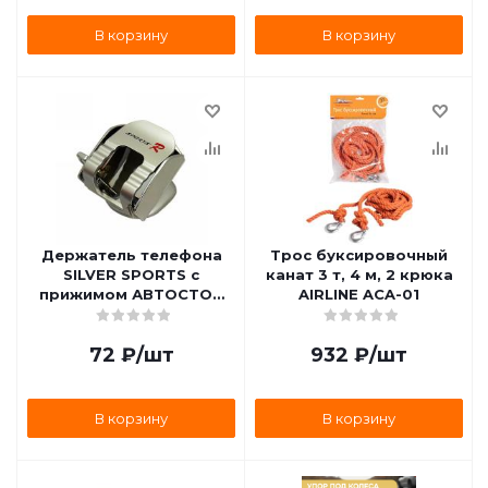
В корзину
В корзину
Держатель телефона
Трос буксировочный
SILVER SPORTS с
канат 3 т, 4 м, 2 крюка
прижимом АВТОСТОП
AIRLINE ACA-01
AB-38457S
72
₽
/шт
932
₽
/шт
В корзину
В корзину