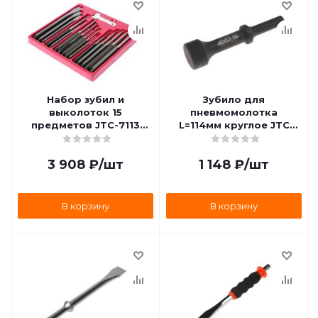
Набор зубил и
Зубило для
выколоток 15
пневмомолотка
предметов JTC-7113
L=114мм круглое JTC
JTC-7113
JTC-3331 JTC-3331
3 908
₽
/шт
1 148
₽
/шт
В корзину
В корзину