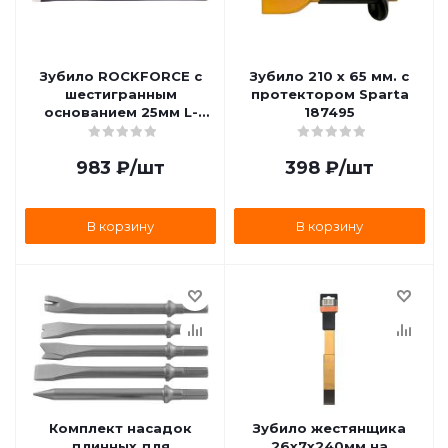
Зубило ROCKFORCE с
Зубило 210 х 65 мм. с
шестигранным
протектором Sparta
основанием 25мм L-
187495
457мм RF-60225457
983
₽
/шт
398
₽
/шт
В корзину
В корзину
Комплект насадок
Зубило жестянщика
длинных для
26х7х240мм на