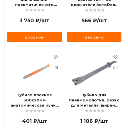
пневматического
держателе АвтоDело
молотка (JAH-
30240 30240
6832/6833/H), 5
3 750
₽
/шт
566
₽
/шт
предметов JONNESWAY
JAZ-3945H
В корзину
В корзину
Зубило плоское
Зубило для
300х20мм
пневмомолотка, резак
анатомическая ручка
для металла, ширина
BERIL 442300 442300
вилки 20мм JTC /1 JTC-
3336 JTC-3336
401
₽
/шт
1 106
₽
/шт