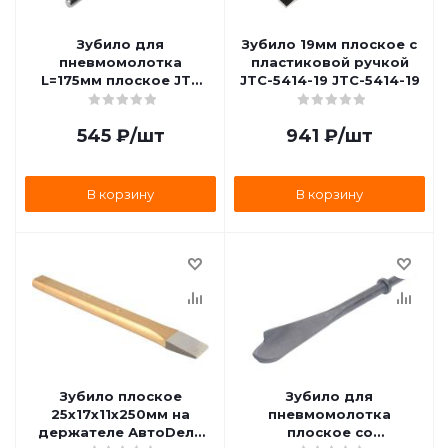
Зубило для
Зубило 19мм плоское с
пневмомолотка
пластиковой ручкой
L=175мм плоское JTC
JTC-5414-19 JTC-5414-19
JTC-3327 JTC-3327
545
₽
/шт
941
₽
/шт
В корзину
В корзину
Зубило плоское
Зубило для
25х17х11х250мм на
пневмомолотка
держателе АвтоDело
плоское со