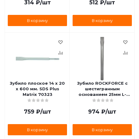
314
₽
/шт
512
₽
/шт
В корзину
В корзину
Зубило плоское 14 х 20
Зубило ROCKFORCE с
х 600 мм. SDS Plus
шестигранным
Matrix 70323
основанием 25мм L-
305мм в блистере RF-
60225305
759
₽
/шт
974
₽
/шт
В корзину
В корзину