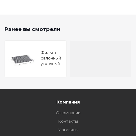
Ранее вы смотрели
Фильтр
салонный
угольный
Chevrolet
Aveo
(T300) 11-
Cruse
(J300/5/8)
09- Opel
Astra J 09-
Компания
Insignia 08
О компании
Контакты
Магазины