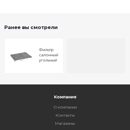
Ранее вы смотрели
Фильтр
салонный
угольный
Audi A3 12-
Q2 16- TT
14- Scoda
Octavia
(5E3 NL3
NR3) 12-
Компания
О компании
Контакты
Магазины