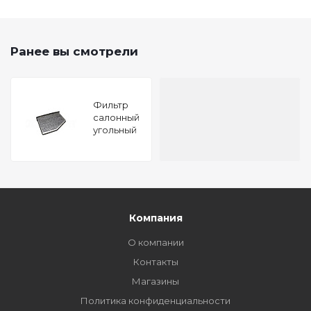
Ранее вы смотрели
Фильтр
салонный
угольный
Audi A3
03- Q3 11-
Skoda
Octavia
(1Z) 04-
Superb
(3T) 08-
Компания
Yeti (5L)
09-
О компании
Контакты
Магазины
Политика конфиденциальности