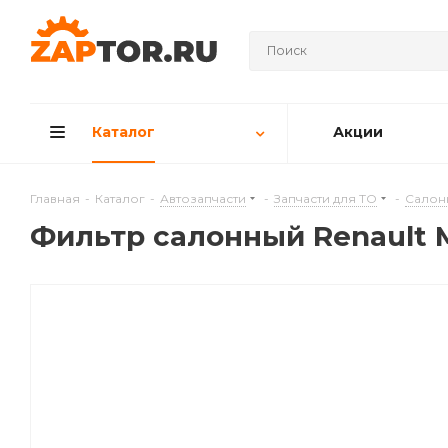
Каталог
Акции
Главная
-
Каталог
-
Автозапчасти
-
Запчасти для ТО
-
Салон
Фильтр салонный Renault M