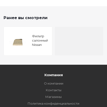
Ранее вы смотрели
Фильтр
салонный
Nissan
Micra (K12)
03- Note
(E11) 06-
Renault
Clio III 05-
Duster 11-
Logan 04-
Компания
M
О компании
Контакты
Магазины
Политика конфиденциальности