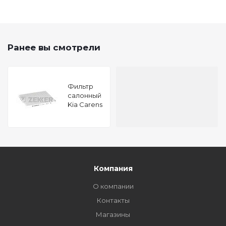
Ранее вы смотрели
Фильтр
салонный
Kia Carens
II-III 05- Rio
II-III 05-
Sportage
04-
Hyundai
Genesis
08- i40 11-
Компания
Tuc
О компании
Контакты
Магазины