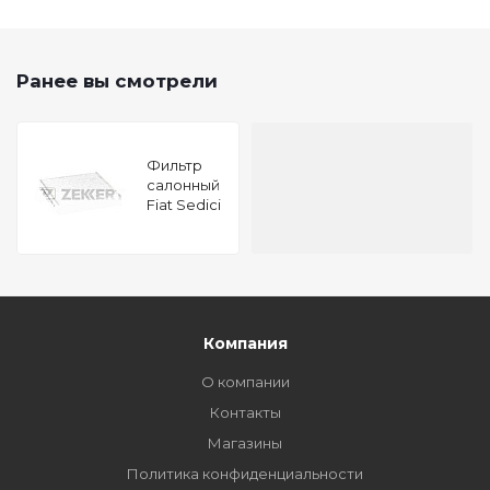
Ранее вы смотрели
Фильтр
салонный
Fiat Sedici
06- Subaru
BRZ 12-
Renault
Fluence
10- Suzuki
Swift (ZC_
ZD) 05-
Компания
SX4 (
О компании
Контакты
Магазины
Политика конфиденциальности