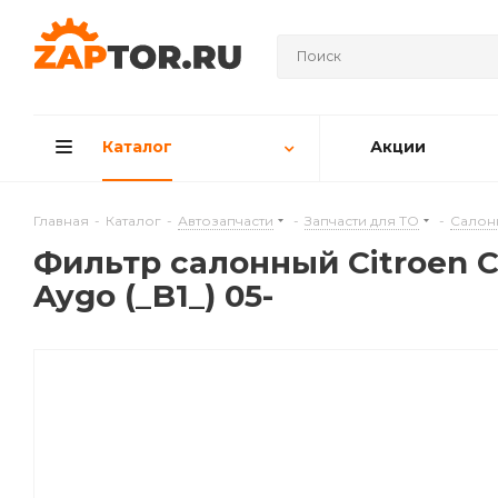
Каталог
Акции
Главная
-
Каталог
-
Автозапчасти
-
Запчасти для ТО
-
Салон
Фильтр салонный Citroen C1 
Aygo (_B1_) 05-