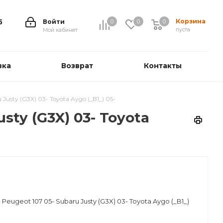
Корзина
5
Войти
0
0
0
0
пуста
Мой кабинет
вка
Возврат
Контакты
Justy (G3X) 03- Toyota Aygo (_B1_) 05-
sty (G3X) 03- Toyota
Peugeot 107 05- Subaru Justy (G3X) 03- Toyota Aygo (_B1_)