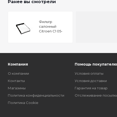
Ранее вы смотрели
Фильтр
салонный
Citroen C1 05-
Peugeot 107 05-
Subaru Justy
(G3X) 03- Toyota
Aygo (_B1_) 05-
Компания
Помощь покупател
О компании
Условия оплаты
Контакты
Условия доставки
Магазины
Гарантия на товар
Политика конфиденциальности
Отслеживание посылк
Политика Cookie