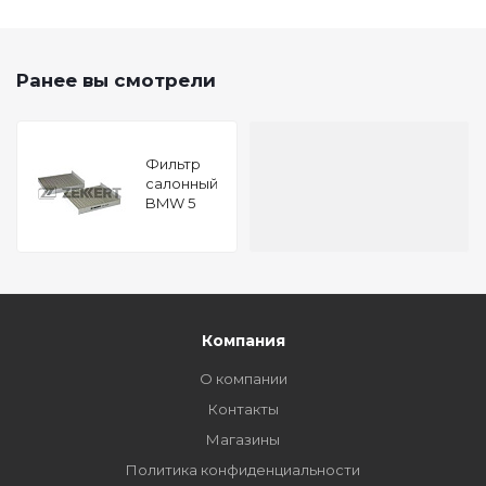
Ранее вы смотрели
Фильтр
салонный
BMW 5
(F10 F11) 10-
5 GT (F07)
09- 6 (F06
F12 F13) 10-
Ford
Maverick
93-
Компания
О компании
Контакты
Магазины
Политика конфиденциальности