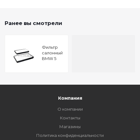
Ранее вы смотрели
Фильтр
салонный
BMW 5
(E60 E60N
E61 E61N)
03- 6 (E63
E63N E64
E64N) 04-
Компания
О компании
Контакты
Магазины
Политика конфиденциальности