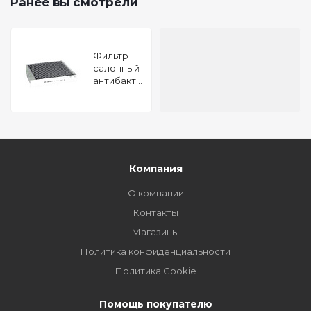
Ранее вы смотрели
Фильтр
салонный
антибактериальный
Volvo S60
00- S80
98- V70 II
99- XC70
00- XC90
02-
Компания
О компании
Контакты
Магазины
Политика конфиденциальности
Политика Cookie
Помощь покупателю