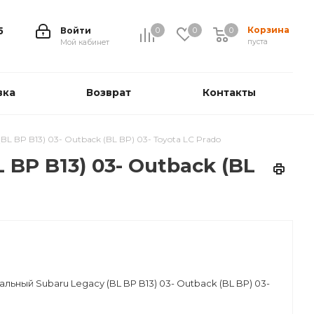
Корзина
5
Войти
0
0
0
0
пуста
Мой кабинет
вка
Возврат
Контакты
 BP B13) 03- Outback (BL BP) 03- Toyota LC Prado
BP B13) 03- Outback (BL
ьный Subaru Legacy (BL BP B13) 03- Outback (BL BP) 03-