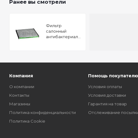
Ранее вы смотрели
Фильтр
салонный
антибактериальный
Subaru Legacy
(BL BP B13) 03-
Outback (BL BP)
03- Toyota LC
Prado
Компания
Помощь покупател
О компании
Условия оплаты
Контакты
Условия доставки
Магазины
Гарантия на товар
Политика конфиденциальности
Отслеживание посылк
Политика Cookie