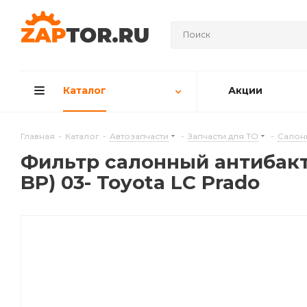
Каталог
Акции
Главная
-
Каталог
-
Автозапчасти
-
Запчасти для ТО
-
Салон
Фильтр салонный антибакте
BP) 03- Toyota LC Prado