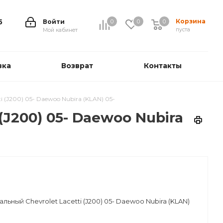
Корзина
5
Войти
0
0
0
0
пуста
Мой кабинет
вка
Возврат
Контакты
 (J200) 05- Daewoo Nubira (KLAN) 05-
J200) 05- Daewoo Nubira
ьный Chevrolet Lacetti (J200) 05- Daewoo Nubira (KLAN)