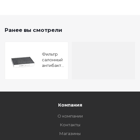
Ранее вы смотрели
Фильтр
салонный
антибактериальный
Chevrolet
Aveo
(T300) 11-
Cruse
(J300/5/8)
09- Opel
Astra J 09-
Компания
In
О компании
Контакты
Магазины