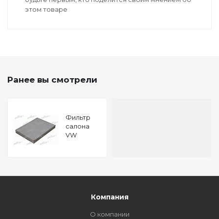
этом товаре
Ранее вы смотрели
Фильтр
салона
VW
MULTIVAN
V 03-,
TOUAREG
02-,
TRANSPORTER
V c
бортовой
Компания
платформой
03-,
О компании