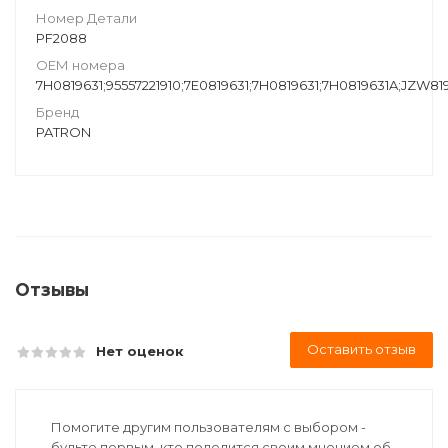
Номер Детали
PF2088
ОЕМ номера
7H0819631;95557221910;7E0819631;7H0819631;7H0819631A;JZW81
Бренд
PATRON
Отзывы
Оставить отзыв
Нет оценок
Помогите другим пользователям с выбором -
будьте первым, кто поделится своим мнением об