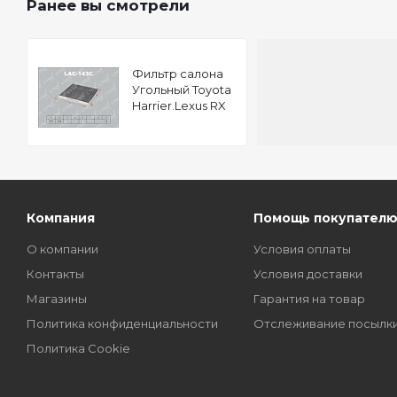
Ранее вы смотрели
Фильтр салона
Угольный Toyota
Harrier.Lexus RX
(03-),Hilux Surf
(02-),Land
Cruiser.Prado.Lexus
GX
Компания
Помощь покупател
О компании
Условия оплаты
Контакты
Условия доставки
Магазины
Гарантия на товар
Политика конфиденциальности
Отслеживание посылк
Политика Cookie