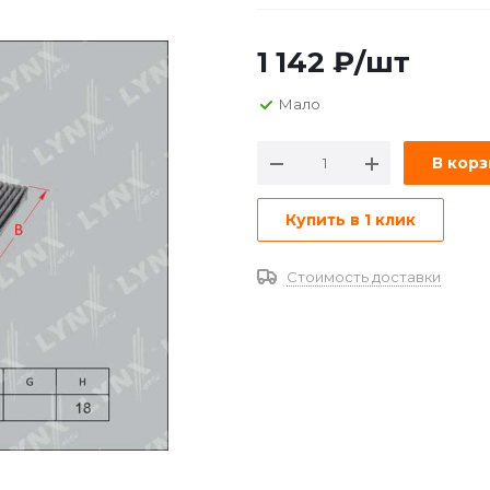
1 142
₽
/шт
Мало
В кор
Купить в 1 клик
Стоимость доставки