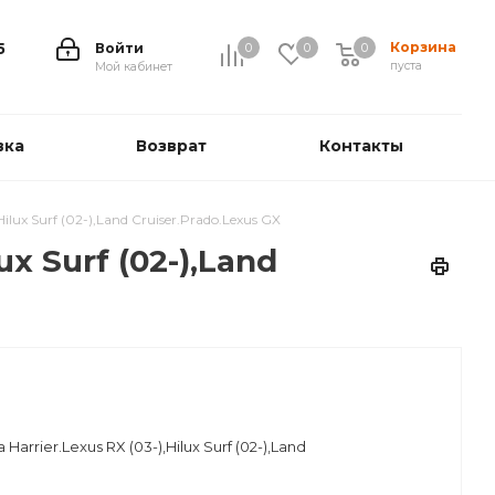
Корзина
5
Войти
0
0
0
0
пуста
Мой кабинет
вка
Возврат
Контакты
lux Surf (02-),Land Cruiser.Prado.Lexus GX
x Surf (02-),Land
rrier.Lexus RX (03-),Hilux Surf (02-),Land