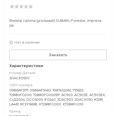
Фильтр салона (угольный) SUBARU Forester, Impreza
09-
Нет в наличии
Заказать
Характеристики
Номер Детали
JDACX050C
ОЕМ номера
0986AF5171; 0986AF5463; 1987432262; 715625;
72880FG000; 72880FG0009P; AC903; AC903E; AC903EX;
CU22004; DCC5005; IF0240; JDAC903; JDACX050; K1281;
LA461; RCFF861B; X7288FG000; X7288FG010
Бренд