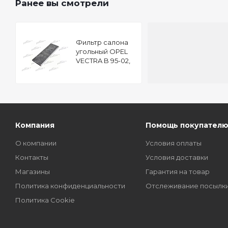
Ранее вы смотрели
Фильтр салона
угольный OPEL
VECTRA B 95-02,
VECTRA B хечбэк
95-03, VECTRA B
универсал 96-03
Компания
Помощь покупател
О компании
Условия оплаты
Контакты
Условия доставки
Магазины
Гарантия на товар
Политика конфиденциальности
Отслеживание посылк
Политика Cookie