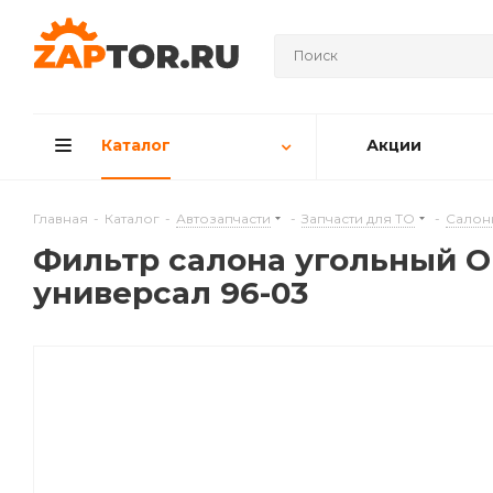
Каталог
Акции
Главная
-
Каталог
-
Автозапчасти
-
Запчасти для ТО
-
Салон
Фильтр салона угольный OP
универсал 96-03