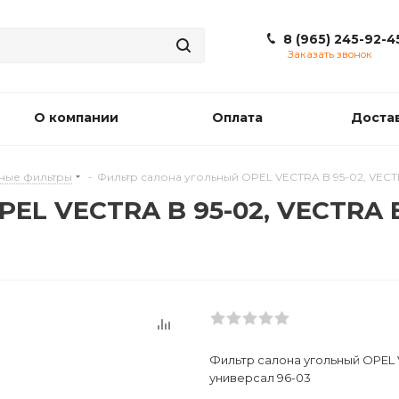
8 (965) 245-92-4
Заказать звонок
О компании
Оплата
Доста
ные фильтры
-
Фильтр салона угольный OPEL VECTRA B 95-02, VECTR
EL VECTRA B 95-02, VECTRA B
Фильтр салона угольный OPEL V
универсал 96-03