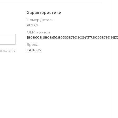
Характеристики
Номер Детали
PF2162
ОЕМ номера
1808608;6808616;805658793;90541317;90568793;91132
Бренд
PATRON
яжутся с