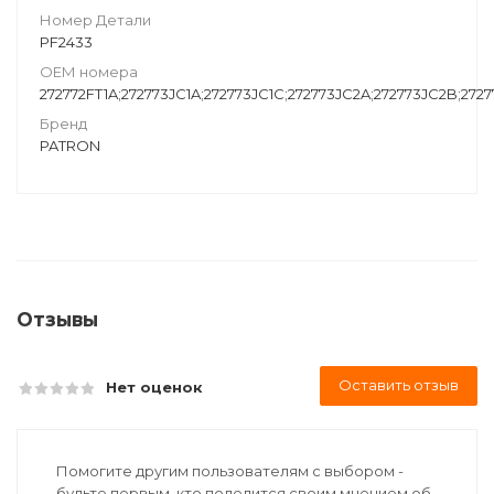
Номер Детали
PF2433
ОЕМ номера
272772FT1A;272773JC1A;272773JC1C;272773JC2A;272773JC2B;2
Бренд
PATRON
Отзывы
Оставить отзыв
Нет оценок
Помогите другим пользователям с выбором -
будьте первым, кто поделится своим мнением об