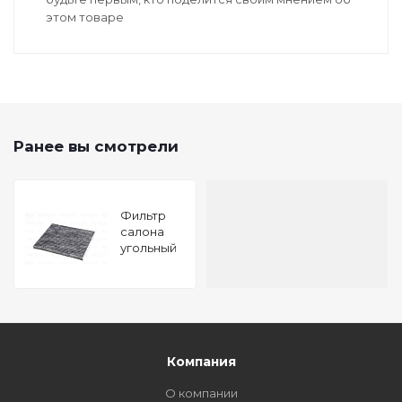
этом товаре
Ранее вы смотрели
Фильтр
салона
угольный
NISSANQX60
HYBIRD,QX60/JX
(L50)
04.2012
-,TEANA
RUS MAKE
(L33R)
Компания
01.201
О компании