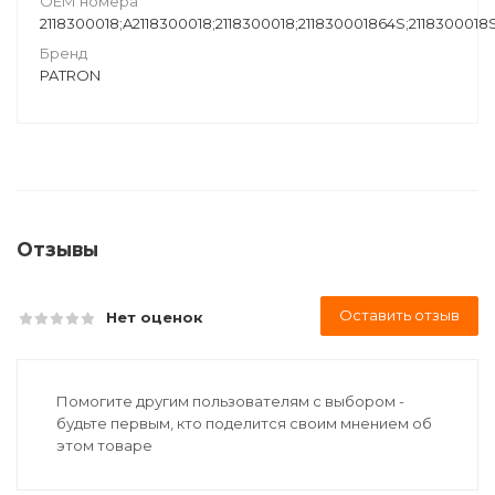
ОЕМ номера
2118300018;A2118300018;2118300018;211830001864S;2118300018S
Бренд
PATRON
Отзывы
Оставить отзыв
Нет оценок
Помогите другим пользователям с выбором -
будьте первым, кто поделится своим мнением об
этом товаре