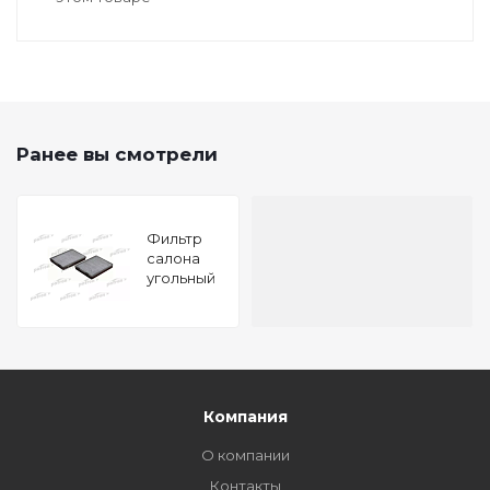
Ранее вы смотрели
Фильтр
салона
угольный
(к-кт 2шт)
BMW 5 95-
03, 5
Touring 97-
04
Компания
О компании
Контакты