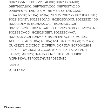
08R79S5AD0; 08R79S5AD00; 08R79S7AA00;
08R79S7AB00; 08R79S7AC00; 08R79S7AD00;
0986AF5149; 1987431074; 1987431963; 1987432074;
1987432220; 65504; 67504; 698735; 708735; 80291S6DG01;
80291SCAE11; 80292S50A01; 80292S5A003; 80292S5D406;
80292S5D416; 80292S5DA01; 80292S6DG01;
80292S6M901; 80292S7A000; 80292S7A003; 80292SCAE11;
80292SCAG01; 80292SCEE11; 80292SCVA01;
80296S6DG01; 85924415; 85929189; AC803; AC803E;
AC803EX; ACMH04; AFH04; ANH04; CCF0338; CU2327;
CUK23272; DCC3001; DCF113P; DCF512P; ECF00028M;
IF0160; JDAC803E; JDACX015; K11982X; LA122; LA122S;
LAK122; LAK122S; N248609; RCFH810; RCFH810B;
RCFH810W; TSP0325141; TSP0325141C
Бренд
JUST DRIVE
Отзывы