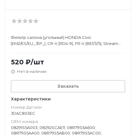
Фильтр салона (угольный) HONDA Civic
(EM2/ES/EU_/EP_), CR-V (RD4-9), FR-V (BE1/3/5), Stream
(RN1-5)
520
₽
/шт
Нет в наличии
Заказать
Характеристики
Номер Детали
JDAC803EC
ОЕМ номера
08291S5A003; 08292SCAE11; 08R79S5A600;
08R79S5AA00; 08R79S5AB00; 08R79S5AC00;