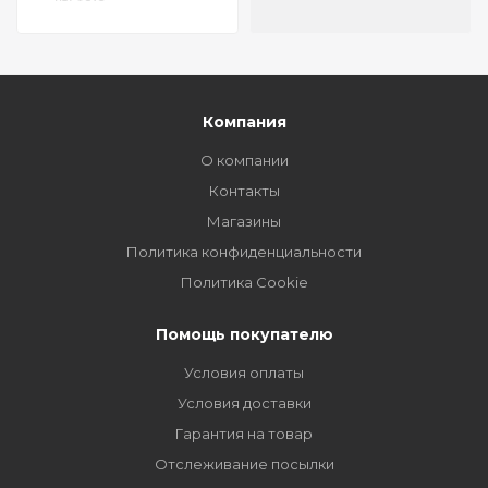
HONDA
Civic
(EM2/ES/EU_/EP_),
CR-V
(RD4-9),
FR-V
(BE1/3/5),
Компания
Stream
(RN1-5)
О компании
Контакты
Магазины
Политика конфиденциальности
Политика Cookie
Помощь покупателю
Условия оплаты
Условия доставки
Гарантия на товар
Отслеживание посылки