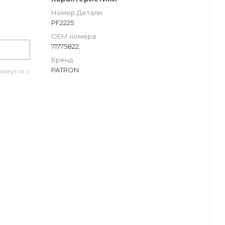
Номер Детали
PF2225
ОЕМ номера
71775822;
Бренд
PATRON
яжутся с