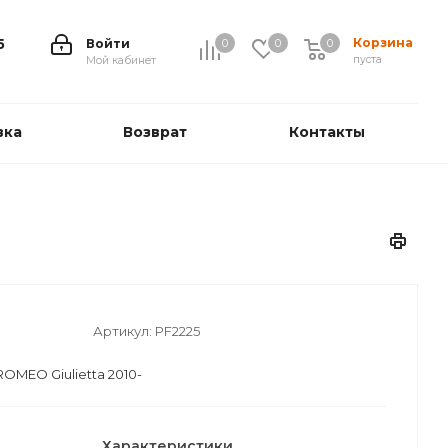
Корзина
5
Войти
0
0
0
0
пуста
Мой кабинет
вка
Возврат
Контакты
Артикул:
PF2225
OMEO Giulietta 2010-
Характеристики