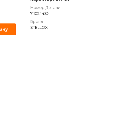
Номер Детали
7110244SX
Бренд
STELLOX
зину