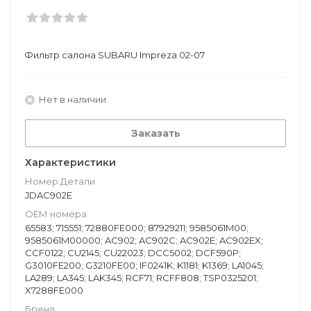
Фильтр салона SUBARU Impreza 02-07
Нет в наличии
Заказать
Характеристики
Номер Детали
JDAC902E
ОЕМ номера
65583; 715551; 72880FE000; 87929211; 9585061M00;
9585061M00000; AC902; AC902C; AC902E; AC902EX;
CCF0122; CU2145; CU22023; DCC5002; DCF590P;
G3010FE200; G3210FE00; IF0241K; K1181; K1369; LA1045;
LA289; LA345; LAK345; RCF71; RCFF808; TSP0325201;
X7288FE000
Бренд