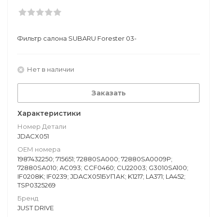
Фильтр салона SUBARU Forester 03-
Нет в наличии
Заказать
Характеристики
Номер Детали
JDACX051
ОЕМ номера
1987432250; 715651; 72880SA000; 72880SA0009P;
72880SA010; AC093; CCF0460; CU22003; G3010SA100;
IF0208K; IF0239; JDACX051БУПАК; K1217; LA371; LA452;
TSP0325269
Бренд
JUST DRIVE