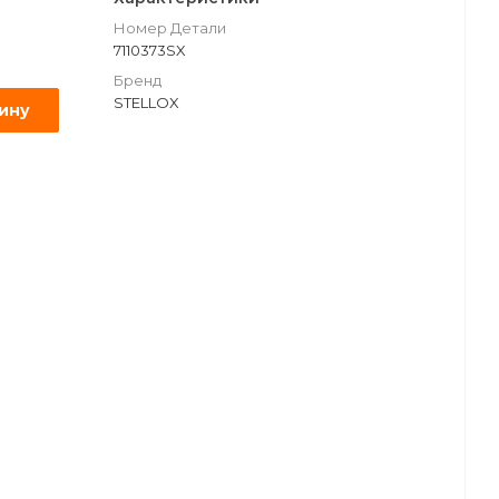
Номер Детали
7110373SX
Бренд
STELLOX
зину