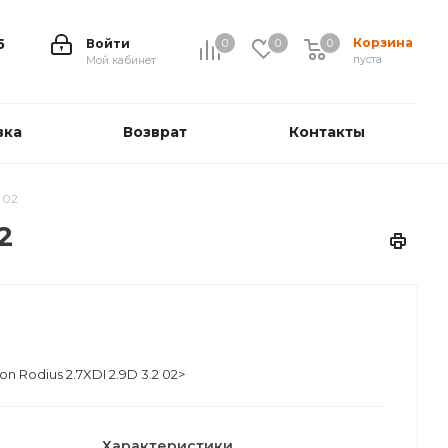
Корзина
5
Войти
0
0
0
0
пуста
Мой кабинет
вка
Возврат
Контакты
 02
2
 Rodius 2.7XDI 2.9D 3.2 02>
Характеристики