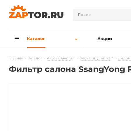
Каталог
Акции
Главная
-
Каталог
-
Автозапчасти
-
Запчасти для ТО
-
Салон
Фильтр салона SsangYong Re