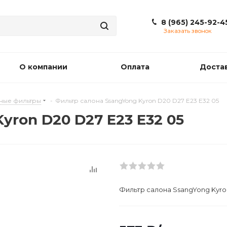
8 (965) 245-92-4
Заказать звонок
О компании
Оплата
Доста
ные фильтры
-
Фильтр салона SsangYong Kyron D20 D27 E23 E32 05
yron D20 D27 E23 E32 05
Фильтр салона SsangYong Kyron