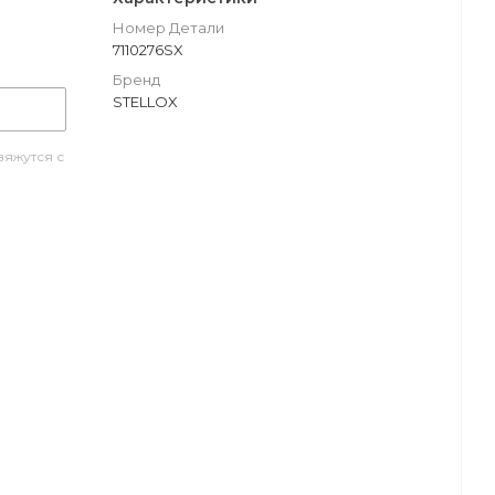
Номер Детали
7110276SX
Бренд
STELLOX
яжутся с