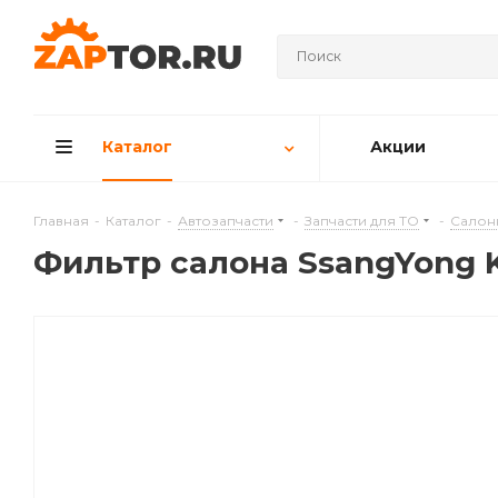
Каталог
Акции
Главная
-
Каталог
-
Автозапчасти
-
Запчасти для ТО
-
Салон
Фильтр салона SsangYong K