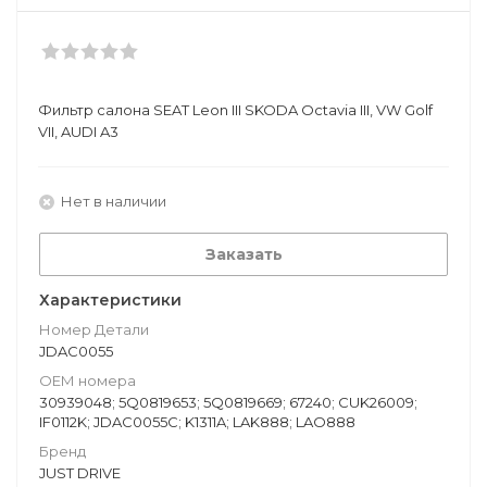
Фильтр салона SEAT Leon III SKODA Octavia III, VW Golf
VII, AUDI A3
Нет в наличии
Заказать
Характеристики
Номер Детали
JDAC0055
ОЕМ номера
30939048; 5Q0819653; 5Q0819669; 67240; CUK26009;
IF0112K; JDAC0055C; K1311A; LAK888; LAO888
Бренд
JUST DRIVE