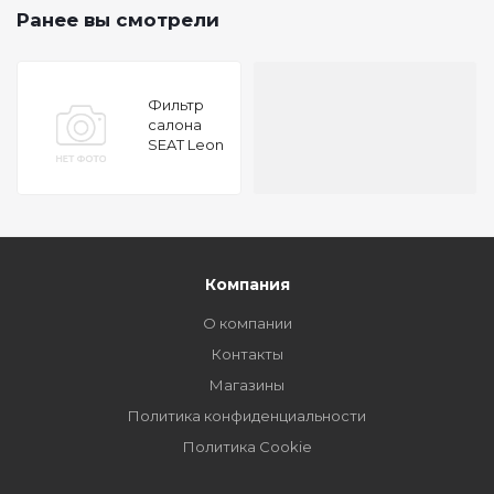
Ранее вы смотрели
Фильтр
салона
SEAT Leon
III SKODA
Octavia III,
VW Golf
VII, AUDI
A3
Компания
О компании
Контакты
Магазины
Политика конфиденциальности
Политика Cookie