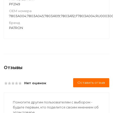
PF2149
ОЕМ номера
7803A004;7803A045;7803A109;7803A112;F7803A004;RU000300
Бренд
PATRON
Отзывы
Оставить отзыв
Нет оценок
Помогите другим пользователям с выбором -
будьте первым, кто поделится своим мнением об
этом товаре