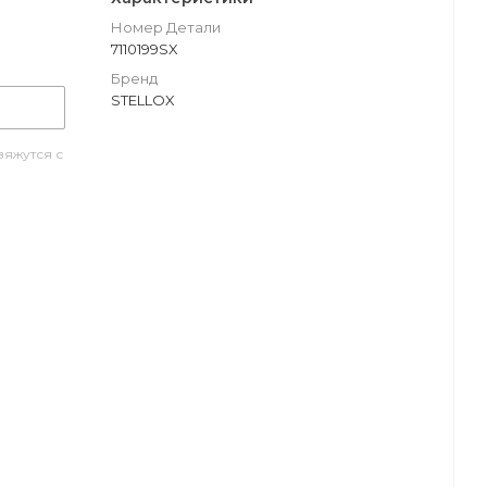
Номер Детали
7110199SX
Бренд
STELLOX
яжутся с