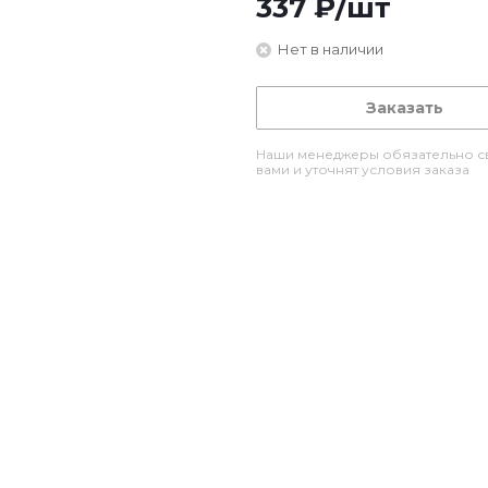
337
₽
/шт
Нет в наличии
Заказать
Наши менеджеры обязательно св
вами и уточнят условия заказа