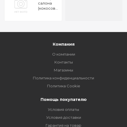
салона
(кокосовый
уголь)
NISSAN
Almera
(N16), AD
(Y11) 99-, X-
Trail (T30)
00-, Sunny
Компания
(B15) 98
О компании
Контакты
Магазины
Политика конфиденциальности
Политика Cookie
Помощь покупателю
Условия оплаты
Условия доставки
Гарантия на товар