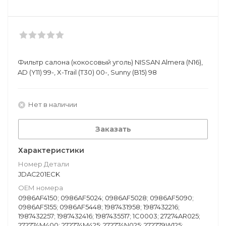
Фильтр салона (кокосовый уголь) NISSAN Almera (N16),
AD (Y11) 99-, X-Trail (T30) 00-, Sunny (B15) 98
Нет в наличии
Заказать
Характеристики
Номер Детали
JDAC201ECK
ОЕМ номера
0986AF4150; 0986AF5024; 0986AF5028; 0986AF5090;
0986AF5155; 0986AF5448; 1987431958; 1987432216;
1987432257; 1987432416; 1987435517; 1C0003; 27274AR025;
272774M400; 272774M425; 272774N025; 272779W125;