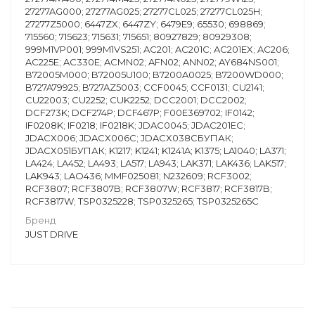
27277AG000; 27277AG025; 27277CL025; 27277CL025H;
27277Z5000; 6447ZX; 6447ZY; 6479E9; 65530; 698869;
715560; 715623; 715631; 715651; 80927829; 80929308;
999M1VP001; 999M1VS251; AC201; AC201C; AC201EX; AC206;
AC225E; AC330E; ACMN02; AFN02; ANN02; AY684NS001;
B72005M000; B72005U100; B7200A0025; B7200WD000;
B727A79925; B727AZ5003; CCF0045; CCF0131; CU2141;
CU22003; CU2252; CUK2252; DCC2001; DCC2002;
DCF273K; DCF274P; DCF467P; F00E369702; IF0142;
IF0208K; IF0218; IF0218K; JDAC0045; JDAC201EC;
JDACX006; JDACX006C; JDACX038CБУПАК;
JDACX051БУПАК; K1217; K1241; K1241A; K1375; LA1040; LA371;
LA424; LA452; LA493; LA517; LA943; LAK371; LAK436; LAK517;
LAK943; LAO436; MMF025081; N232609; RCF3002;
RCF3807; RCF3807B; RCF3807W; RCF3817; RCF3817B;
RCF3817W; TSP0325228; TSP0325265; TSP0325265C
Бренд
JUST DRIVE