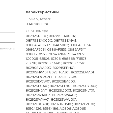
Характеристики
Номер Детали
JDAC806ECK
ОЕМ номера
08292SNLT01; 08R79SEA000A;
08R79SEA000C; 08R79SEA941;
0986AF4016; 0986AF5002; 0986AF5034;
яжутся с
0986AF5091; 0986AF5152; 0986AF5411;
0986BF0553; 1987432166; 1987432177;
1C0005; 65506; 67506; 698868; 715573;
715678; 80290SDAA01; 80290SDCA01;
80290SWA003; 80291SEPH01;
80291SNKA01; 80291T6AJ01; 80292SDAA01;
80292SDC505HE; 80292SDCA01;
80292SDGW01; 80292SEA003;
80292SECA01; 80292SFE901; 80292SFY003;
80292SHJA41; 80292SLJ003; 80292SNLT01;
80292SWA003; 80292SWA405;
80292SWAA01; 80292SWWG01;
80292T0GA01; 80292TR8M01; 80292TV1E01;
85924526; 85934186; AC806; AC806E;