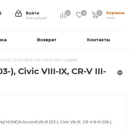
Корзина
5
Войти
0
0
0
0
пуста
Мой кабинет
вка
Возврат
Контакты
), Civic VIII-IX, CR-V III-IV (06-), Legend
 Civic VIII-IX, CR-V III-
ONDA Accord VIII-IX (03-), Civic VIII-IX, CR-V III-IV (06-),