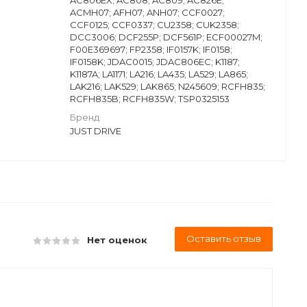
AC806EX; AC808; AC809; AC826E;
ACMH07; AFH07; ANH07; CCF0027;
CCF0125; CCF0337; CU2358; CUK2358;
DCC3006; DCF255P; DCF561P; ECF00027M;
F00E369697; FP2358; IF0157K; IF0158;
IF0158K; JDAC0015; JDAC806EC; K1187;
K1187A; LA1171; LA216; LA435; LA529; LA865;
LAK216; LAK529; LAK865; N245609; RCFH835;
RCFH835B; RCFH835W; TSP0325153
Бренд
JUST DRIVE
Оставить отзыв
Нет оценок