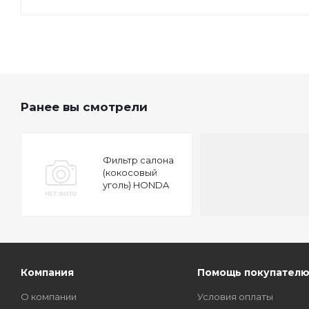
Ранее вы смотрели
Фильтр салона
(кокосовый
уголь) HONDA
Accord VIII-IX
(03-), Civic VIII-IX,
CR-V III-IV (06-),
Legend
Компания
Помощь покупател
О компании
Условия оплаты