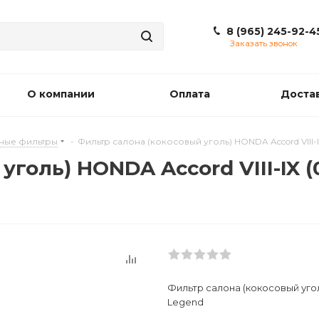
8 (965) 245-92-4
Заказать звонок
О компании
Оплата
Доста
ные фильтры
-
Фильтр салона (кокосовый уголь) HONDA Accord VIII-IX (03-
ль) HONDA Accord VIII-IX (03-),
Фильтр салона (кокосовый уголь) H
Legend