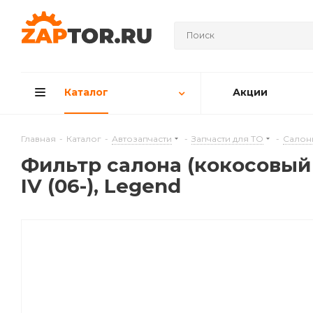
Каталог
Акции
Главная
-
Каталог
-
Автозапчасти
-
Запчасти для ТО
-
Салон
Фильтр салона (кокосовый уго
IV (06-), Legend