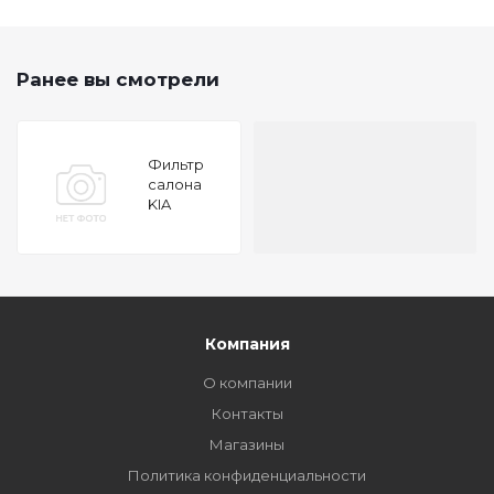
Ранее вы смотрели
Фильтр
салона
KIA
Carnival
(UVP#),
CERATO
(LD),
SorenTOYOTA
(XM)
Компания
О компании
Контакты
Магазины
Политика конфиденциальности