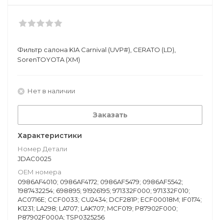
Фильтр салона KIA Carnival (UVP#), CERATO (LD),
SorenTOYOTA (XM)
Нет в наличии
Заказать
Характеристики
Номер Детали
JDAC0025
ОЕМ номера
0986AF4010; 0986AF4172; 0986AF5479; 0986AF5542;
1987432254; 698895; 91926195; 971332F000; 971332F010;
AC0716E; CCF0033; CU2434; DCF281P; ECF00018M; IF0174;
K1231; LA298; LA707; LAK707; MCF019; P87902F000;
P87902F000A; TSP0325256