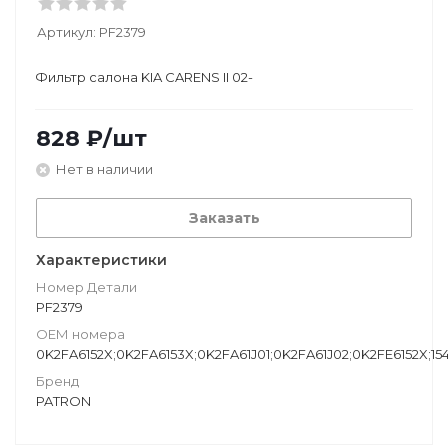
Артикул:
PF2379
Фильтр салона KIA CARENS II 02-
828
₽
/шт
Нет в наличии
Заказать
Характеристики
Номер Детали
PF2379
ОЕМ номера
0K2FA6152X;0K2FA6153X;0K2FA61J01;0K2FA61J02;0K2FE6152X;15
Бренд
PATRON