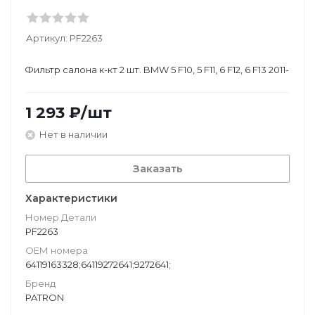
Артикул:
PF2263
Фильтр салона к-кт 2 шт. BMW 5 F10, 5 F11, 6 F12, 6 F13 2011-
1 293
₽
/шт
Нет в наличии
Заказать
Характеристики
Номер Детали
PF2263
ОЕМ номера
64119163328;64119272641;9272641;
Бренд
PATRON