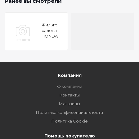
Ранее вы смотрели
Фильтр
салона
HONDA
ODYSSEY
RA6 7 8 9
99 12-03
09,
STEPWAGON
RF3 4 7 8
01 04-03
Компания
05
О компании
Контакты
Магазины
Политика конфиденциальности
Политика Cookie
Помощь покупателю