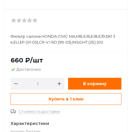
Фильтр салона HONDA CIVIC MA,MB,EJ6,EJ8,EJ9,EK1 3
4,EU,EP (01-05),CR-V I RD (99-05),INSIGHT (ZE) (00
660
₽
/шт
Достаточно
В корзину
Купить в 1 клик
Стоимость доставки
Характеристики
Номер Детали