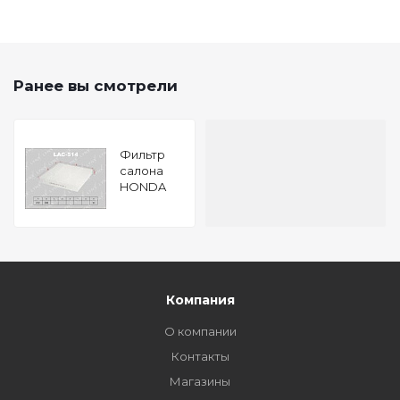
Ранее вы смотрели
Фильтр
салона
HONDA
CIVIC
MA,MB,EJ6,EJ8,EJ9,EK1
3 4,EU,EP
(01-05),CR-
V I RD (99-
05),INSIGHT
(ZE) (00
Компания
О компании
Контакты
Магазины