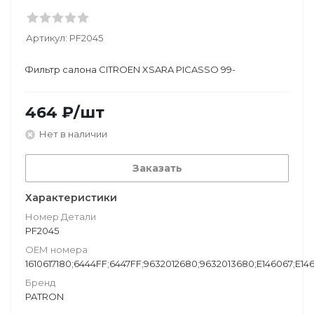
Артикул:
PF2045
Фильтр салона CITROEN XSARA PICASSO 99-
464
₽
/шт
Нет в наличии
Заказать
Характеристики
Номер Детали
PF2045
ОЕМ номера
1610617180;6444FF;6447FF;9632012680;9632013680;E146067;E146
Бренд
PATRON