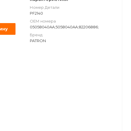
Номер Детали
PF2140
ОЕМ номера
05058040AA;5058040AA;82206886;
зину
Бренд
PATRON