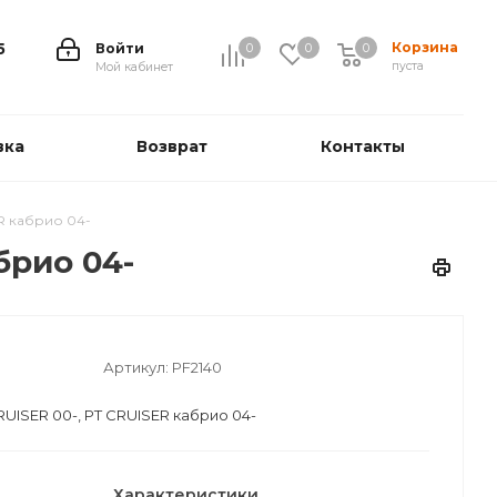
Корзина
5
Войти
0
0
0
0
пуста
Мой кабинет
вка
Возврат
Контакты
R кабрио 04-
брио 04-
Артикул:
PF2140
UISER 00-, PT CRUISER кабрио 04-
Характеристики