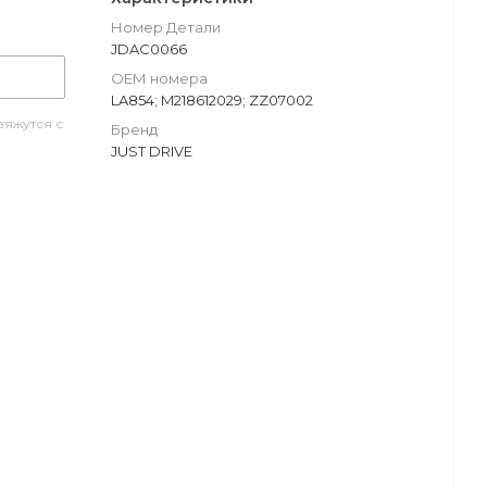
Номер Детали
JDAC0066
ОЕМ номера
LA854; M218612029; ZZ07002
яжутся с
Бренд
JUST DRIVE