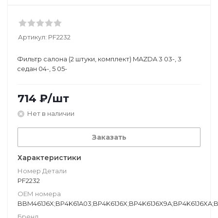
Артикул:
PF2232
Фильтр салона (2 штуки, комплект) MAZDA 3 03-, 3
седан 04-, 5 05-
714
₽
/шт
Нет в наличии
Заказать
Характеристики
Номер Детали
PF2232
ОЕМ номера
BBM461J6X;BP4K61A03;BP4K61J6X;BP4K61J6X9A;BP4K61J6XA;B
Бренд